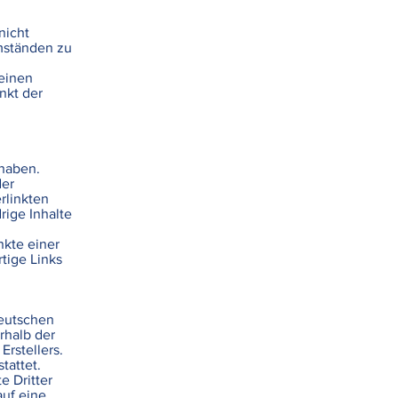
nicht
mständen zu
einen
unkt der
 haben.
der
erlinkten
rige Inhalte
nkte einer
tige Links
deutschen
rhalb der
rstellers.
tattet.
e Dritter
auf eine