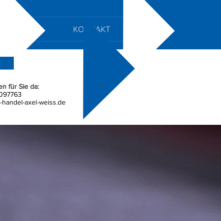
TUNGEN
KONTAKT
en für Sie da:
097763
-handel-axel-weiss.de