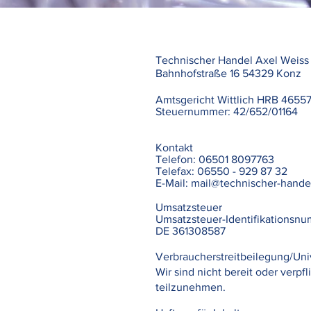
Technischer Handel Axel Wei
Bahnhofstraße 16 54329 Konz
Amtsgericht Wittlich HRB 4655
Steuernummer: 42/652/01164
Kontakt
Telefon:
06501 8097763
Telefax: 06550 - 929 87 32
E-Mail:
mail@technischer-handel
Umsatzsteuer
Umsatzsteuer-Identifikationsn
DE 361308587
Verbraucherstreitbeilegung/Univ
​Wir sind nicht bereit oder verp
teilzunehmen.