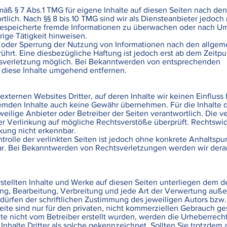
mäß § 7 Abs.1 TMG für eigene Inhalte auf diesen Seiten nach den
lich. Nach §§ 8 bis 10 TMG sind wir als Diensteanbieter jedoch 
r gespeicherte fremde Informationen zu überwachen oder nach U
rige Tätigkeit hinweisen.
 oder Sperrung der Nutzung von Informationen nach den allgem
ührt. Eine diesbezügliche Haftung ist jedoch erst ab dem Zeitp
tsverletzung möglich. Bei Bekanntwerden von entsprechenden
 diese Inhalte umgehend entfernen.
externen Websites Dritter, auf deren Inhalte wir keinen Einfluss
remden Inhalte auch keine Gewähr übernehmen. Für die Inhalte 
jeweilige Anbieter oder Betreiber der Seiten verantwortlich. Die v
r Verlinkung auf mögliche Rechtsverstöße überprüft. Rechtswid
kung nicht erkennbar.
trolle der verlinkten Seiten ist jedoch ohne konkrete Anhaltspu
r. Bei Bekanntwerden von Rechtsverletzungen werden wir derar
rstellten Inhalte und Werke auf diesen Seiten unterliegen dem 
ung, Bearbeitung, Verbreitung und jede Art der Verwertung auße
rfen der schriftlichen Zustimmung des jeweiligen Autors bzw. E
te sind nur für den privaten, nicht kommerziellen Gebrauch ges
ite nicht vom Betreiber erstellt wurden, werden die Urheberrecht
nhalte Dritter als solche gekennzeichnet. Sollten Sie trotzdem 