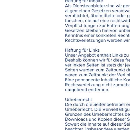
Haftung für Inhalte
Als Diensteanbieter sind wir ge
allgemeinen Gesetzen verantwort
verpflichtet, übermittelte ode
forschen, die auf eine rechtswid
Verpflichtungen zur Entfernung
Gesetzen bleiben hiervon unber
Kenntnis einer konkreten Rech
Rechtsverletzungen werden wir
Haftung für Links
Unser Angebot enthält Links zu 
Deshalb können wir für diese f
verlinkten Seiten ist stets der 
Seiten wurden zum Zeitpunkt de
waren zum Zeitpunkt der Verlin
Eine permanente inhaltliche Kon
Rechtsverletzung nicht zumutba
umgehend entfernen.
Urheberrecht
Die durch die Seitenbetreiber e
Urheberrecht. Die Vervielfältig
Grenzen des Urheberrechtes bedü
Downloads und Kopien dieser Sei
Soweit die Inhalte auf dieser Se
beachtet. Insbesondere werden I