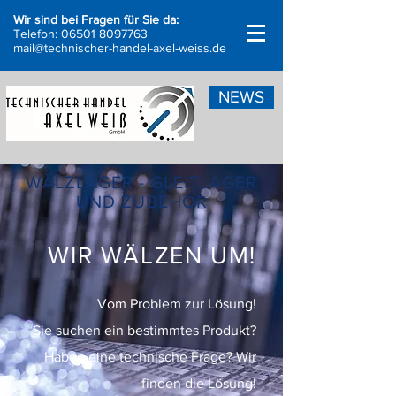
Wir sind bei Fragen für Sie da:
Telefon:
06501 8097763
mail@technischer-handel-axel-weiss.de
NEWS
WÄLZLAGER - GLEITLAGER
UND ZUBEHÖR
WIR WÄLZEN UM!
Vom Problem zur Lösung!
Sie suchen ein bestimmtes Produkt?
Haben eine technische Frage? Wir
finden die Lösung!