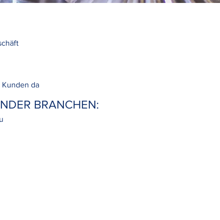
schäft
re Kunden da
ENDER BRANCHEN:
u