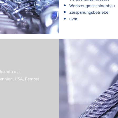
Werkzeugmaschinenbau
Zerspanungsbetriebe
uvm.
exroth u.a.
tannien, USA, Fernost