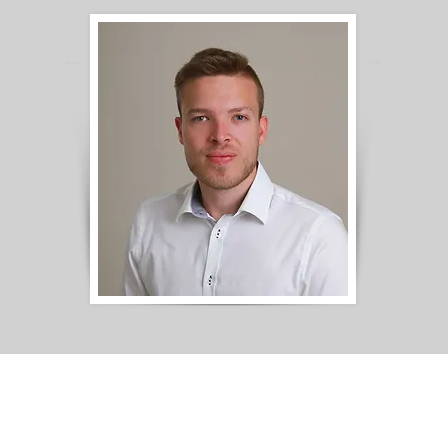
Abbas Mahzoun
altung, Geschäftsführer