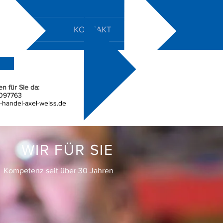
TUNGEN
KONTAKT
en für Sie da:
097763
-handel-axel-weiss.de
WIR FÜR SIE
Kompetenz seit über 30 Jahren