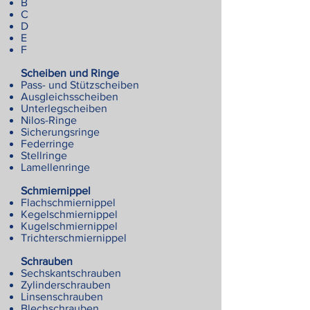
B
C
D
E
F
Scheiben und Ringe
Pass- und Stützscheiben
Ausgleichsscheiben
Unterlegscheiben
Nilos-Ringe
Sicherungsringe
Federringe
Stellringe
Lamellenringe
Schmiernippel
Flachschmiernippel
Kegelschmiernippel
Kugelschmiernippel
Trichterschmiernippel
Schrauben
Sechskantschrauben
Zylinderschrauben
Linsenschrauben
Blechschrauben