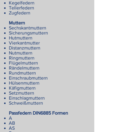
Kegelfedern
Tellerfedern
Zugfedern
Muttern
Sechskantmuttern
Sicherungsmuttern
Hutmuttern
Vierkantmutter
Distanzmuttern
Nutmuttern
Ringmuttern
Flügelmuttern
Rändelmuttern
Rundmuttern
Einschraubmuttern
Hülsenmuttern
Käfigmuttern
Setzmuttern
Einschlagmuttern
Schweißmuttern
Passfedern DIN6885 Formen
A
AB
AS