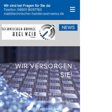
Wir sind bei Fragen für Sie da:
Telefon:
06501 8097763
mail@technischer-handel-axel-weiss.de
NEWS
TECHNISCHER BEDARF
WIR VERSORGEN
SIE!
Von A - Z. Hier ist alles dabei!
Sie suchen etwas Spezielles?
Sprechen Sie uns an!