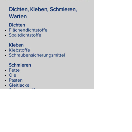
Dichten, Kleben, Schmieren,
Warten
Dichten
Flächendichtstoffe
Spaltdichtstoffe
Kleben
Klebstoffe
Schraubensicherungsmittel
Schmieren
Fette
Öle
Pasten
Gleitlacke
Schmierstoffe
Schmierstoffgeber
Schmiersysteme
Warten
Abziehvorrichtungen
Induktive Anwärmgeräte
Einbauwerkzeuge
Montagepasten