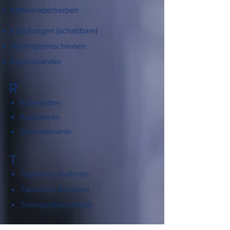
Kettenradscheiben
Kupplungen (schaltbare)
Motorspannschienen
Rippenbänder
R
Rollenketten
Rundriemen
Spannelemente
T
Taperlock-Systeme
Taperlock-Buchsen
Transportkeilriemen