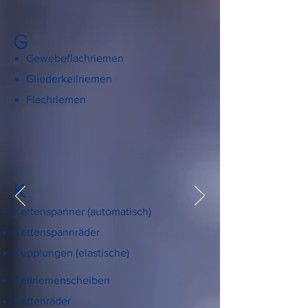
G
Gewebeflachriemen
Gliederkeilriemen
Flachriemen
K
Kettenspanner (automatisch)
Kettenspannräder
Kupplungen (elastische)
Keilriemenscheiben
Kettenräder