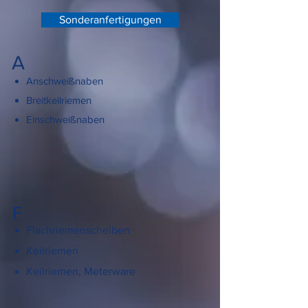
Sonderanfertigungen
A
Anschweißnaben
Breitkeilriemen
Einschweißnaben
F
Flachriemenscheiben
Keilriemen
Keilriemen, Meterware